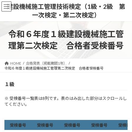
コ
ナ
建設機械施工管理技術検定（1級・2級 第
ン
ビ
一次検定・第二次検定）
テ
ゲ
ン
ー
ツ
シ
令和６年度１級建設機械施工管
へ
ョ
ス
ン
理第二次検定 合格者受検番号
キ
に
ッ
移
プ
動
HOME
合格発表（掲載期間1年）
令和６年度１級建設機械施工管理第二次検定 合格者受検番号
１級
※ 受検番号一覧表は8列です。表のはみ出した部分はスクロールし
てください。
受検番号
受検番号
受検番号
受検番号
受検番