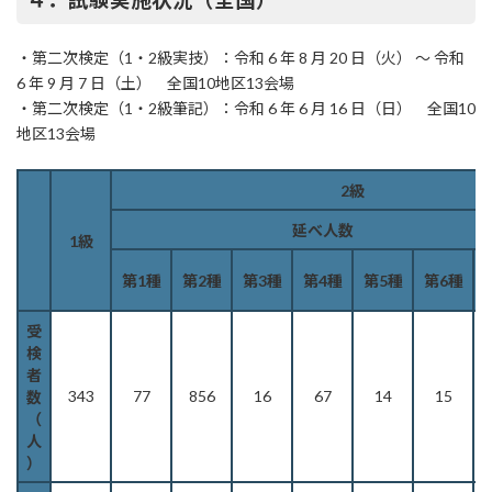
４．試験実施状況（全国）
・第二次検定（1・2級実技）：令和 6 年 8 月 20 日（火） ～ 令和
6 年 9 月 7 日（土） 全国10地区13会場
・第二次検定（1・2級筆記）：令和 6 年 6 月 16 日（日） 全国10
地区13会場
2級
延べ人数
1級
第1種
第2種
第3種
第4種
第5種
第6種
受
検
者
343
77
856
16
67
14
15
1
数
（
人
）