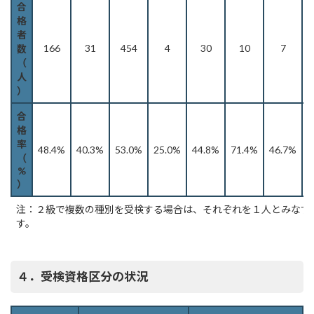
合
格
者
166
31
454
4
30
10
7
数
（
人
）
合
格
率
48.4%
40.3%
53.0%
25.0%
44.8%
71.4%
46.7%
5
（
%
）
注：２級で複数の種別を受検する場合は、それぞれを１人とみなす
す。
４．受検資格区分の状況