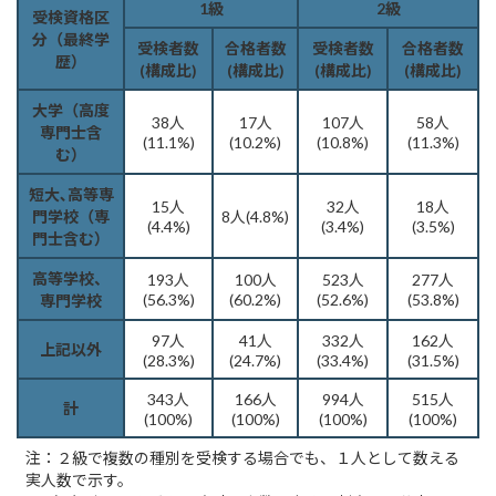
1級
2級
受検資格区
分（最終学
受検者数
合格者数
受検者数
合格者数
歴）
(構成比)
(構成比)
(構成比)
(構成比)
大学（高度
38人
17人
107人
58人
専門士含
(11.1%)
(10.2%)
(10.8%)
(11.3%)
む）
短大､高等専
15人
32人
18人
門学校（専
8人(4.8%)
(4.4%)
(3.4%)
(3.5%)
門士含む）
高等学校、
193人
100人
523人
277人
(56.3%)
(60.2%)
(52.6%)
(53.8%)
専門学校
97人
41人
332人
162人
上記以外
(28.3%)
(24.7%)
(33.4%)
(31.5%)
343人
166人
994人
515人
計
(100%)
(100%)
(100%)
(100%)
注：２級で複数の種別を受検する場合でも、１人として数える
実人数で示す。