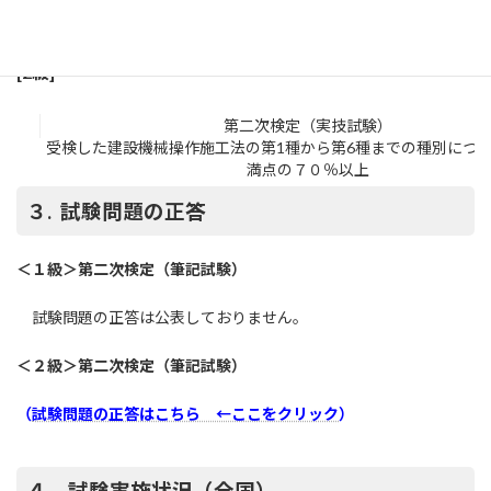
第二次検定（実技試験）
建設機械操作施工法として選択した第1種から第6種までの種
建
別ごと：得点が満点の６０％以上
[2級]
第二次検定（実技試験）
受検した建設機械操作施工法の第1種から第6種までの種別につ
満点の７０％以上
３. 試験問題の正答
＜１級＞第二次検定（筆記試験）
試験問題の正答は公表しておりません。
＜２級＞第二次検定（筆記試験）
（
試験問題の正答はこちら ←ここをクリック
）